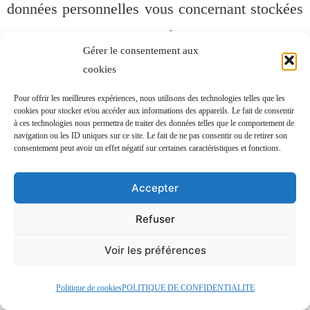
données personnelles vous concernant stockées
sur ses serveurs ou ceux de ses prestataires, ou
Gérer le consentement aux
d’un accès non autorisé ayant pour
cookies
conséquence la réalisation des risques identifiés
Pour offrir les meilleures expériences, nous utilisons des technologies telles que les
cookies pour stocker et/ou accéder aux informations des appareils. Le fait de consentir
ci-dessus, Luz Angelly Torres s’engage à :
à ces technologies nous permettra de traiter des données telles que le comportement de
navigation ou les ID uniques sur ce site. Le fait de ne pas consentir ou de retirer son
consentement peut avoir un effet négatif sur certaines caractéristiques et fonctions.
– Vous notifier l’incident dans les plus brefs
délais si cela répond à une exigence légale ;
Accepter
Refuser
– Examiner les causes de l’incident ;
Voir les préférences
– Prendre les mesures nécessaires dans la limite
Politique de cookies
POLITIQUE DE CONFIDENTIALITE
du raisonnable afin d’amoindrir les effets